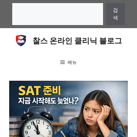
컨
검
검
텐
색
색
츠
로
건
찰스 온라인 클리닉 블로그
너
뛰
기
메뉴